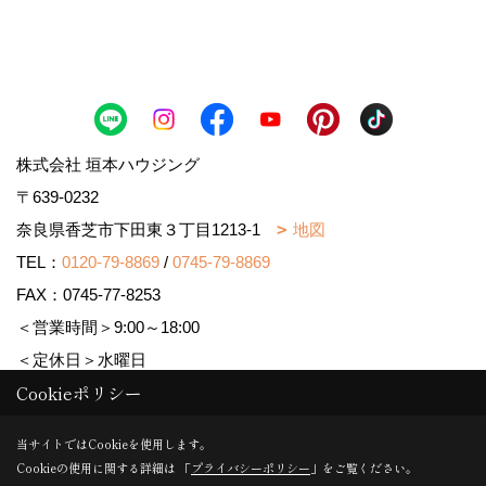
株式会社 垣本ハウジング
〒639-0232
奈良県香芝市下田東３丁目1213-1
地図
TEL：
0120-79-8869
/
0745-79-8869
FAX：0745-77-8253
＜営業時間＞9:00～18:00
＜定休日＞水曜日
Cookieポリシー
Copyright (c) MAJISUMA. All Rights Reserved.
当サイトではCookieを使用します。
Cookieの使用に関する詳細は 「
プライバシーポリシー
」をご覧ください。
Produced by
ゴデスクリエイト