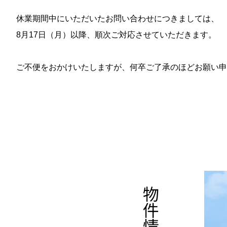
休業期間中にいただいたお問い合わせにつきましては、
8月17日（月）以降、順次ご対応させていただきます。
ご不便をおかけいたしますが、何卒ご了承のほどお願い申
▶
LINEお問い合わせ
香芝市下田モデルハウスが「建匠 vol.11」に掲載
このたび、奈良すまい図鑑シリーズの住宅雑誌
「建匠（たてしょう）vol.11」 に、弊社の 香芝市
下田モ
物件情報
また、大変光栄なことに、今回は 表紙にも採用 いただい