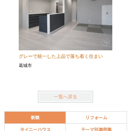
グレーで統一した上品で落ち着く住まい
景色と料
葛城市
屋（STU
香芝市外
一覧へ戻る
新築
リフォーム
タイニーハウス
テーマ別事例集