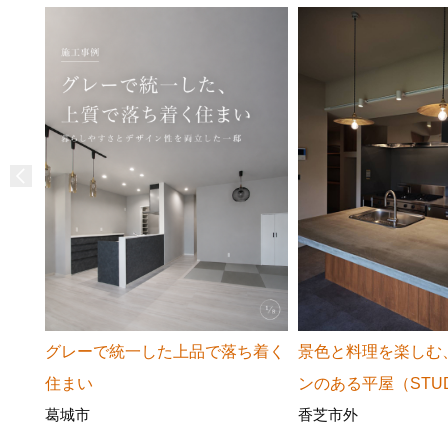
グレーで統一した上品で落ち着く
景色と料理を楽しむ
住まい
ンのある平屋（STUD
葛城市
香芝市外