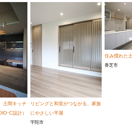
住み慣れた
香芝市
、土間キッチ
リビングと和室がつながる、家族
IOｰC設計）
にやさしい平屋
宇陀市