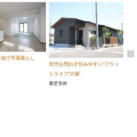
土地で平屋暮らし
世代を問わず住みやすい“フラッ
奈良
トライフ”の家
ール
香芝市外
香芝