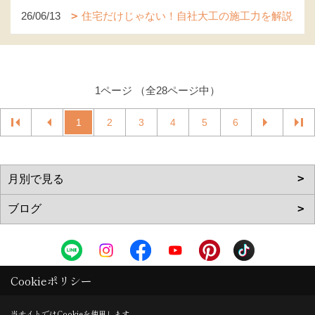
26/06/13
住宅だけじゃない！自社大工の施工力を解説
1ページ （全28ページ中）
1
2
3
4
5
6
Cookieポリシー
株式会社 垣本ハウジング
〒639-0232
当サイトではCookieを使用します。