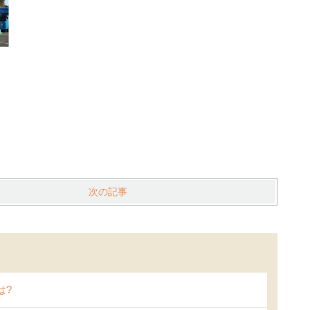
次の記事
は?