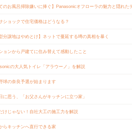
てのお風呂掃除嫌いに捧ぐ】Panasonicオフローラの魅力と隠れ
サショックで住宅価格はどうなる？
型分譲地はやめとけ】ネットで蔓延する噂の真相を暴く
ションから戸建てに住み替えて感動したこと
nasonicの大人気トイレ「アラウーノ」を解説
野球の奈良予選が始まります
日に思う、「お父さんがキッチンに立つ家」
だけじゃない！自社大工の施工力を解説
からキッチンへ直行できる家