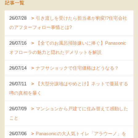
記事一覧
26/07/28
引き渡しを受けたら担当者が豹変!?住宅会社
のアフターフォロー事情とは?
26/07/16
【全てのお風呂掃除嫌いに捧ぐ】Panasonic
オフローラの魅力と隠れたデメリットを解説
26/07/14
ナフサショックで住宅価格はどうなる？
26/07/11
【大型分譲地はやめとけ】ネットで蔓延する
噂の真相を暴く
26/07/09
マンションから戸建てに住み替えて感動した
こと
26/07/06
Panasonicの大人気トイレ「アラウーノ」を