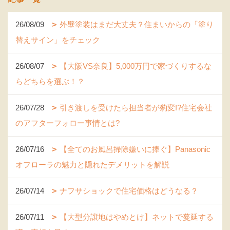
26/08/09
外壁塗装はまだ大丈夫？住まいからの「塗り
替えサイン」をチェック
26/08/07
【大阪VS奈良】5,000万円で家づくりするな
らどちらを選ぶ！？
26/07/28
引き渡しを受けたら担当者が豹変!?住宅会社
のアフターフォロー事情とは?
26/07/16
【全てのお風呂掃除嫌いに捧ぐ】Panasonic
オフローラの魅力と隠れたデメリットを解説
26/07/14
ナフサショックで住宅価格はどうなる？
26/07/11
【大型分譲地はやめとけ】ネットで蔓延する