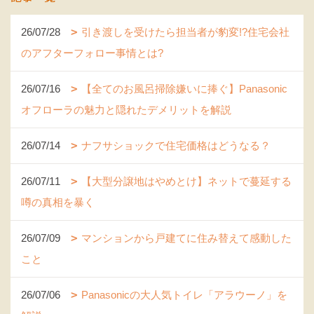
26/07/28
引き渡しを受けたら担当者が豹変!?住宅会社
のアフターフォロー事情とは?
26/07/16
【全てのお風呂掃除嫌いに捧ぐ】Panasonic
オフローラの魅力と隠れたデメリットを解説
26/07/14
ナフサショックで住宅価格はどうなる？
26/07/11
【大型分譲地はやめとけ】ネットで蔓延する
噂の真相を暴く
26/07/09
マンションから戸建てに住み替えて感動した
こと
26/07/06
Panasonicの大人気トイレ「アラウーノ」を