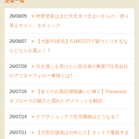
記事一覧
26/08/09
外壁塗装はまだ大丈夫？住まいからの「塗り
替えサイン」をチェック
26/08/07
【大阪VS奈良】5,000万円で家づくりするな
らどちらを選ぶ！？
26/07/28
引き渡しを受けたら担当者が豹変!?住宅会社
のアフターフォロー事情とは?
26/07/16
【全てのお風呂掃除嫌いに捧ぐ】Panasonic
オフローラの魅力と隠れたデメリットを解説
26/07/14
ナフサショックで住宅価格はどうなる？
26/07/11
【大型分譲地はやめとけ】ネットで蔓延する