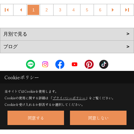
1
2
3
4
5
6
Cookieポリシー
株式会社 垣本ハウジング
〒639-0232
当サイトではCookieを使用します。
奈良県香芝市下田東３丁目1213-1
地図
Cookieの使用に関する詳細は 「
プライバシーポリシー
」をご覧ください。
TEL：
0120-79-8869
/
0745-79-8869
Cookieを受け入れるか拒否するか選択してください。
FAX：0745-77-8253
同意する
同意しない
＜営業時間＞9:00～18:00
＜定休日＞水曜日