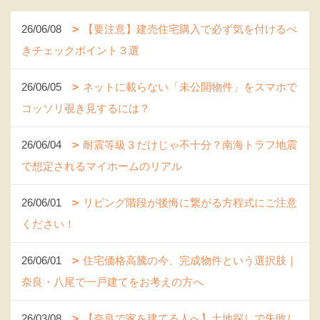
26/06/08
【要注意】建売住宅購入で必ず気を付けるべ
きチェックポイント３選
26/06/05
ネットに載らない「未公開物件」をスマホで
コッソリ覗き見するには？
26/06/04
耐震等級３だけじゃ不十分？南海トラフ地震
で想定されるマイホームのリアル
26/06/01
リビング階段が後悔に繋がる方程式にご注意
ください！
26/06/01
住宅価格高騰の今、完成物件という選択肢｜
奈良・八尾で一戸建てをお考えの方へ
26/03/08
【奈良で家を建てる人へ】土地探しで失敗し