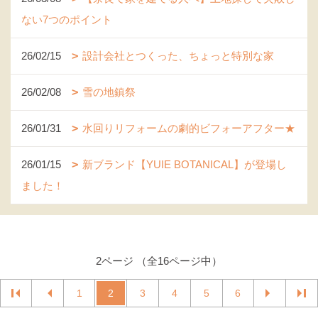
ない7つのポイント
26/02/15
設計会社とつくった、ちょっと特別な家
26/02/08
雪の地鎮祭
26/01/31
水回りリフォームの劇的ビフォーアフター★
26/01/15
新ブランド【YUIE BOTANICAL】が登場し
ました！
2ページ （全16ページ中）
1
2
3
4
5
6