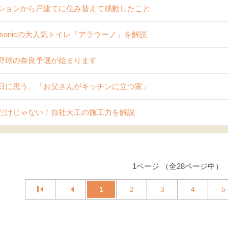
ションから戸建てに住み替えて感動したこと
nasonicの大人気トイレ「アラウーノ」を解説
野球の奈良予選が始まります
日に思う、「お父さんがキッチンに立つ家」
だけじゃない！自社大工の施工力を解説
1ページ （全28ページ中）
1
2
3
4
5