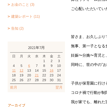
お金のこと (3)
ご心配いただいてい
建築レポート (11)
告知 (2)
皆さま、お久しぶり
無事、第一子となる女
2021年7月
妊娠〜分娩〜育児と
日
月
火
水
木
金
土
1
2
3
同時に、世の中の"
4
5
6
7
8
9
10
11
12
13
14
15
16
17
18
19
20
21
22
23
24
25
26
27
28
29
30
31
子供が保育園に行け
前月
翌月
コロナ禍で行動が制
我が家でも、離れた
アーカイブ