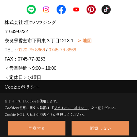
株式会社 垣本ハウジング
〒639-0232
奈良県香芝市下田東３丁目1213-1
地図
TEL：
0120-79-8869
/
0745-79-8869
FAX：0745-77-8253
＜営業時間＞9:00～18:00
＜定休日＞水曜日
Cookieポリシー
Copyright (c) MAJISUMA. All Rights Reserved.
当サイトではCookieを使用します。
Cookieの使用に関する詳細は 「
プライバシーポリシー
」をご覧ください。
Produced by
ゴデスクリエイト
Cookieを受け入れるか拒否するか選択してください。
同意する
同意しない