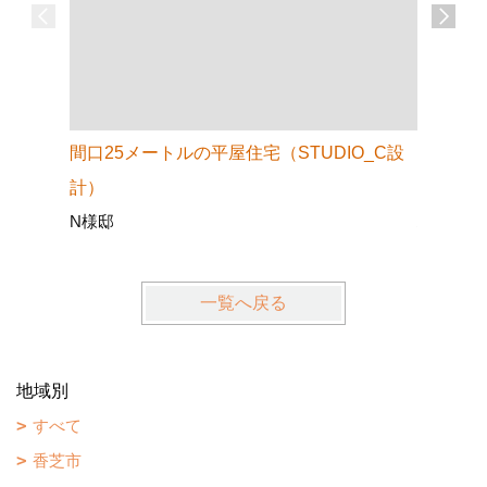
間口25メートルの平屋住宅（STUDIO_C設
マジすま
計）
ス
N様邸
ハートラ
一覧へ戻る
地域別
すべて
香芝市