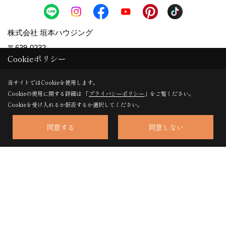
株式会社 垣本ハウジング
〒639-0232
Cookieポリシー
奈良県香芝市下田東３丁目1213-1
地図
TEL：
0120-79-8869
/
0745-79-8869
当サイトではCookieを使用します。
FAX：0745-77-8253
Cookieの使用に関する詳細は 「
プライバシーポリシー
」をご覧ください。
Cookieを受け入れるか拒否するか選択してください。
＜営業時間＞9:00～18:00
＜定休日＞水曜日
同意する
同意しない
Copyright (c) MAJISUMA. All Rights Reserved.
Produced by
ゴデスクリエイト