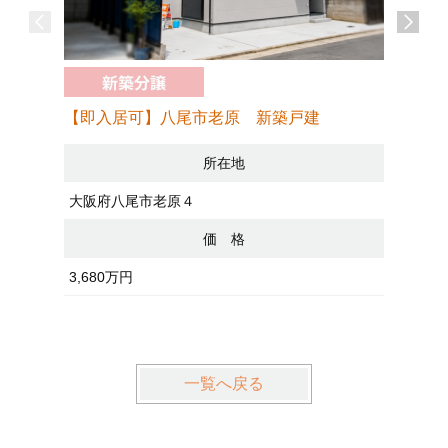
【即入居可】八尾市老原 新築戸建
【即入居
所在地
大阪府八尾市老原４
奈良県葛
価 格
3,680万円
3,78
陽光パネ
一覧へ戻る