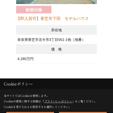
【即入居可】香芝市下田 モデルハウス
【即入居
所在地
奈良県香芝市北今市3丁目561-1他（地番）
大阪府八
価 格
4,280万円
3,680万
Cookieポリシー
一覧へ戻る
当サイトではCookieを使用します。
Cookieの使用に関する詳細は 「
プライバシーポリシー
」をご覧ください。
Cookieを受け入れるか拒否するか選択してください。